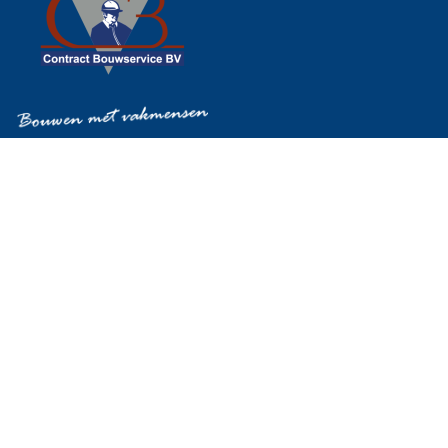
0599 - 724 972
0654 - 277 669
contractbouw@contractbouw.nl
FACEBOOK
LINKEDIN