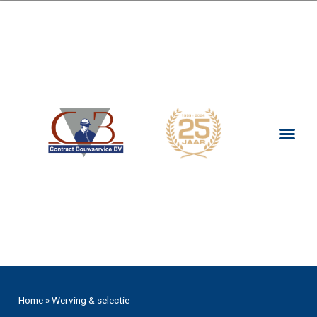
I
I
Home
»
Werving & selectie